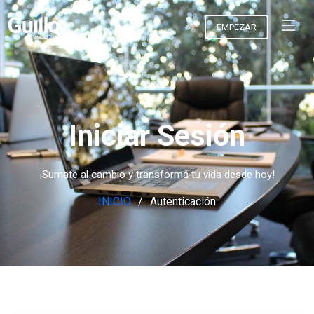
EMPEZAR
Iniciar Sesión
¡Sumate al cambio y transformá tu vida desde hoy!
INICIO
Autenticación